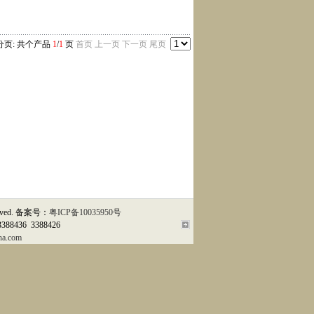
页: 共
个产品
1
/
1
页
首页 上一页
下一页 尾页
erved. 备案号：
粤ICP备
10035950
号
3388436 3388426
na.com