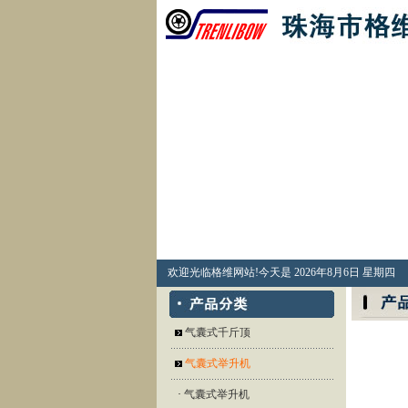
欢迎光临格维网站!今天是
2026
年
8
月
6
日
星期四
气囊式千斤顶
气囊式举升机
·
气囊式举升机